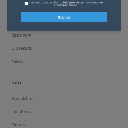
Mænd
Børn
Spædbørn
Closeouts
News
Info
Kontakt os
Locations
Om os