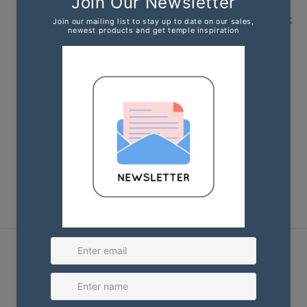
holde alle dine varer intakte, uanset om du deltager
i templet eller bruger det til overnatningsrejser. Det
er rummeligt med to vinylhåndtag, en udvendig
lynlåslomme og også 3 ekstra lommer indeni, så alt
forbliver organiseret. Glat vejrbestandigt
blomstermønster på indersiden og ydersiden. Sort
sort bund i vinyl og stropper. Aftagelig skulderrem
medfølger. Importeret.
Shop
Kvinder