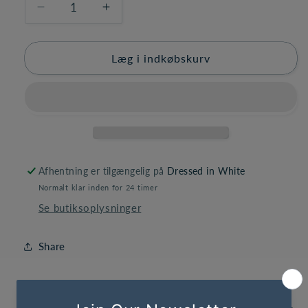
Reducer
Øg
antallet
antallet
for
for
Black
Black
Læg i indkøbskurv
Floral
Floral
Temple
Temple
Bag
Bag
Afhentning er tilgængelig på
Dressed in White
Normalt klar inden for 24 timer
Se butiksoplysninger
Share
#3188 Denne stilfulde lynlås -tote er stor nok til at