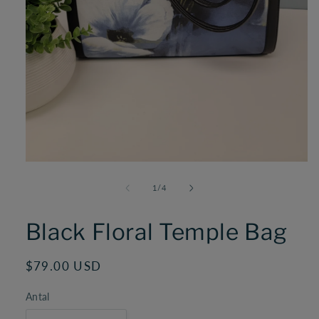
Åbn
mediet
1
af
1
/
4
i
modus
Black Floral Temple Bag
Normalpris
$79.00 USD
Antal